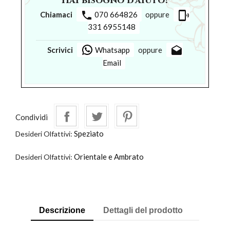
Hai bisogno d'aiuto?
phone
phonelink_ring
Chiamaci
070 664826
oppure
331 6955148
drafts
Scrivici
Whatsapp
oppure
Email
Condividi
Speziato
Desideri Olfattivi:
Orientale e Ambrato
Desideri Olfattivi:
Descrizione
Dettagli del prodotto