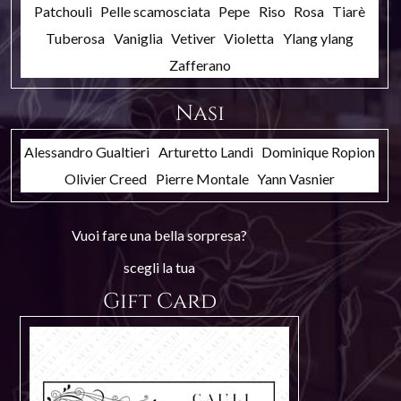
Patchouli
Pelle scamosciata
Pepe
Riso
Rosa
Tiarè
Tuberosa
Vaniglia
Vetiver
Violetta
Ylang ylang
Zafferano
Nasi
Alessandro Gualtieri
Arturetto Landi
Dominique Ropion
Olivier Creed
Pierre Montale
Yann Vasnier
Vuoi fare una bella sorpresa?
scegli la tua
Gift Card