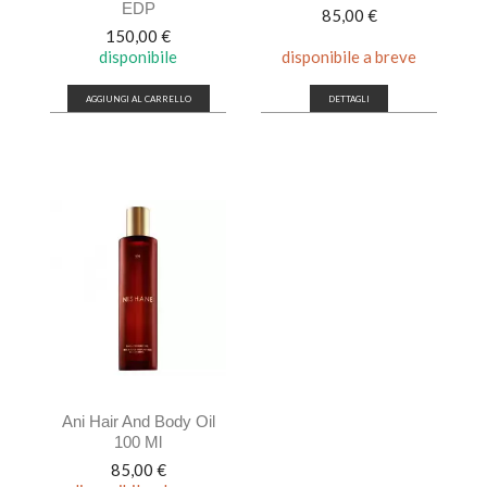
EDP
Prezzo
85,00 €
Prezzo
150,00 €
disponibile
disponibile a breve
AGGIUNGI AL CARRELLO
DETTAGLI
Ani Hair And Body Oil
100 Ml
Prezzo
85,00 €