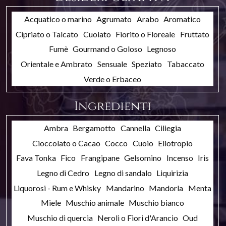
Acquatico o marino
Agrumato
Arabo
Aromatico
Cipriato o Talcato
Cuoiato
Fiorito o Floreale
Fruttato
Fumè
Gourmand o Goloso
Legnoso
Orientale e Ambrato
Sensuale
Speziato
Tabaccato
Verde o Erbaceo
Ingredienti
Ambra
Bergamotto
Cannella
Ciliegia
Cioccolato o Cacao
Cocco
Cuoio
Eliotropio
Fava Tonka
Fico
Frangipane
Gelsomino
Incenso
Iris
Legno di Cedro
Legno di sandalo
Liquirizia
Liquorosi - Rum e Whisky
Mandarino
Mandorla
Menta
Miele
Muschio animale
Muschio bianco
Muschio di quercia
Neroli o Fiori d'Arancio
Oud