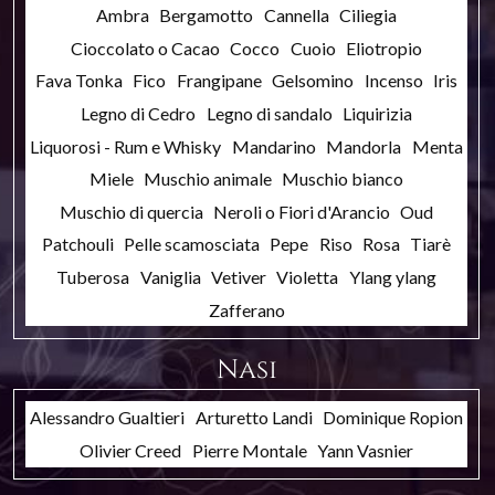
Ambra
Bergamotto
Cannella
Ciliegia
Cioccolato o Cacao
Cocco
Cuoio
Eliotropio
Fava Tonka
Fico
Frangipane
Gelsomino
Incenso
Iris
Legno di Cedro
Legno di sandalo
Liquirizia
Liquorosi - Rum e Whisky
Mandarino
Mandorla
Menta
Miele
Muschio animale
Muschio bianco
Muschio di quercia
Neroli o Fiori d'Arancio
Oud
Patchouli
Pelle scamosciata
Pepe
Riso
Rosa
Tiarè
Tuberosa
Vaniglia
Vetiver
Violetta
Ylang ylang
Zafferano
Nasi
Alessandro Gualtieri
Arturetto Landi
Dominique Ropion
Olivier Creed
Pierre Montale
Yann Vasnier