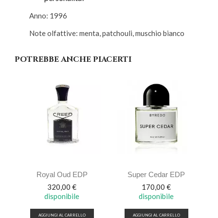
Anno: 1996
Note olfattive: menta, patchouli, muschio bianco
POTREBBE ANCHE PIACERTI
Royal Oud EDP
Super Cedar EDP
Prezzo
Prezzo
320,00 €
170,00 €
disponibile
disponibile
AGGIUNGI AL CARRELLO
AGGIUNGI AL CARRELLO