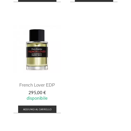
French Lover EDP
Prezzo
295,00 €
disponibile
AGGIUNGI AL CARRELLO