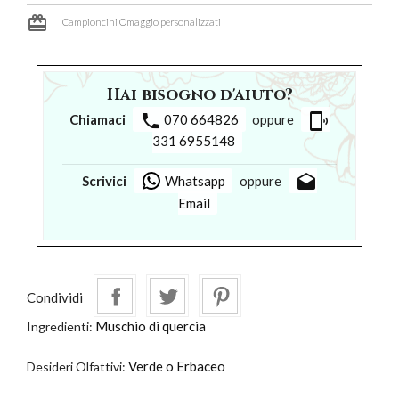
card_giftcard
Campioncini Omaggio personalizzati
Hai bisogno d'aiuto?
phone
phonelink_ring
Chiamaci
070 664826
oppure
331 6955148
drafts
Scrivici
Whatsapp
oppure
Email
Condividi
Muschio di quercia
Ingredienti:
Verde o Erbaceo
Desideri Olfattivi: