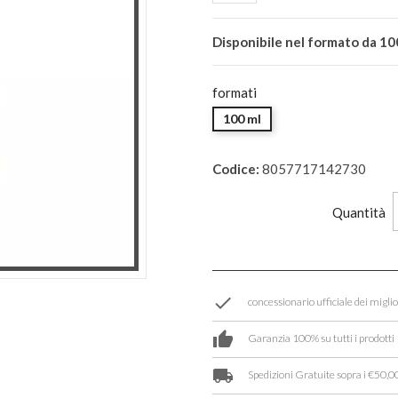
Disponibile nel formato da 10
formati
100 ml
Codice:
8057717142730
Quantità
done
concessionario ufficiale dei migli
thumb_up
Garanzia 100% su tutti i prodotti
local_shipping
Spedizioni Gratuite sopra i €50,00