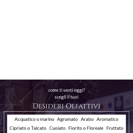
come ti senti oggi?
scegli il tuoi
Desideri Olfattivi
Acquatico o marino
Agrumato
Arabo
Aromatico
Cipriato o Talcato
Cuoiato
Fiorito o Floreale
Fruttato