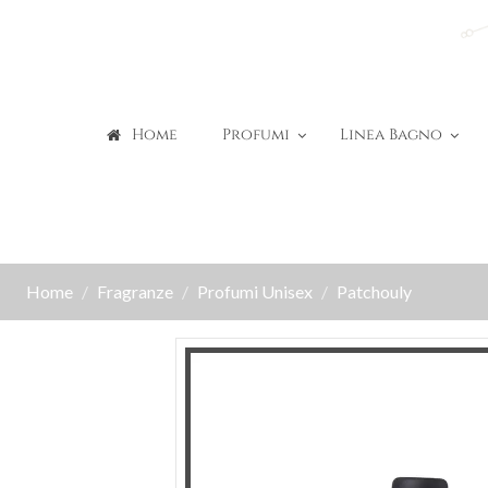
Home
Profumi
Linea Bagno
Home
Fragranze
Profumi Unisex
Patchouly