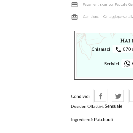
credit_card
Pagamenti sicuri con Paypal e Ge
card_giftcard
Campioncini Omaggio personaliz
Hai 
phone
Chiamaci
070 
Scrivici
Condividi
Sensuale
Desideri Olfattivi:
Patchouli
Ingredienti: