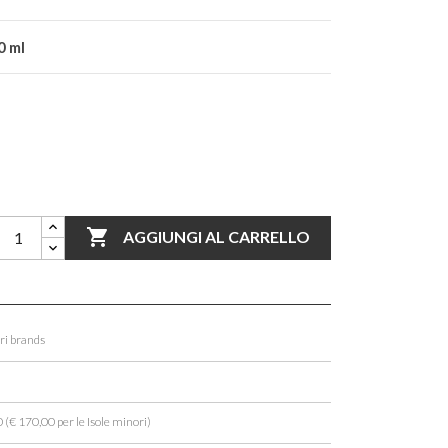
0 ml

AGGIUNGI AL CARRELLO
ori brands
 (€ 170,00 per le Isole minori)