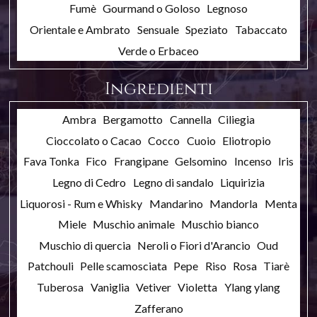
Fumè
Gourmand o Goloso
Legnoso
Orientale e Ambrato
Sensuale
Speziato
Tabaccato
Verde o Erbaceo
Ingredienti
Ambra
Bergamotto
Cannella
Ciliegia
Cioccolato o Cacao
Cocco
Cuoio
Eliotropio
Fava Tonka
Fico
Frangipane
Gelsomino
Incenso
Iris
Legno di Cedro
Legno di sandalo
Liquirizia
Liquorosi - Rum e Whisky
Mandarino
Mandorla
Menta
Miele
Muschio animale
Muschio bianco
Muschio di quercia
Neroli o Fiori d'Arancio
Oud
Patchouli
Pelle scamosciata
Pepe
Riso
Rosa
Tiarè
Tuberosa
Vaniglia
Vetiver
Violetta
Ylang ylang
Zafferano