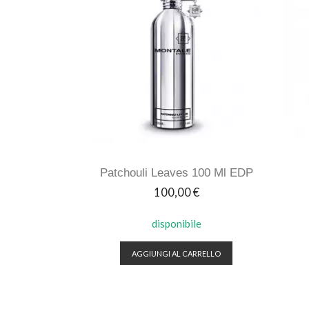
Patchouli Leaves 100 Ml EDP
Prezzo
100,00 €
disponibile
AGGIUNGI AL CARRELLO