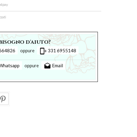
stpay
zati
bisogno d'aiuto?
phonelink_ring
664826
oppure
331 6955148
drafts
Whatsapp
oppure
Email