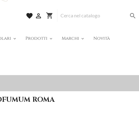
shopping_cart
favorite


olari
Prodotti
Marchi
Novità
ROFUMUM ROMA