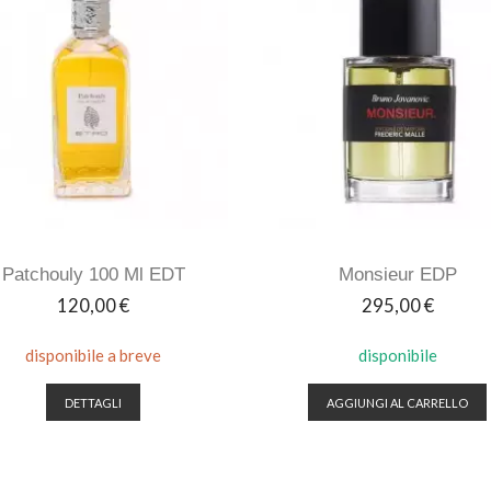
Patchouly 100 Ml EDT
Monsieur EDP
Prezzo
Prezzo
120,00 €
295,00 €
disponibile a breve
disponibile
DETTAGLI
AGGIUNGI AL CARRELLO