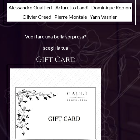
Alessandro Gualtieri
Arturetto Landi
Dominique Ropion
Olivier Creed
Pierre Montale
Yann Vasnier
Vuoi fare una bella sorpresa?
scegli la tua
Gift Card