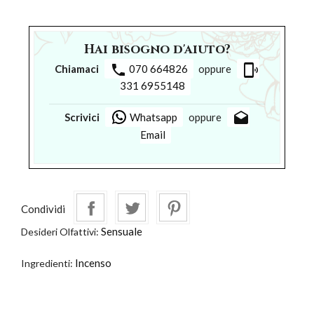
Hai bisogno d'aiuto?
phone
phonelink_ring
Chiamaci
070 664826
oppure
331 6955148
drafts
Scrivici
Whatsapp
oppure
Email
Condividi
Sensuale
Desideri Olfattivi:
Incenso
Ingredienti: