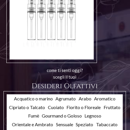
come ti senti oggi?
scegli il tuoi
Desideri Olfattivi
Acquatico o marino
Agrumato
Arabo
Aromatico
Cipriato o Talcato
Cuoiato
Fiorito o Floreale
Fruttato
Fumè
Gourmand o Goloso
Legnoso
Orientale e Ambrato
Sensuale
Speziato
Tabaccato