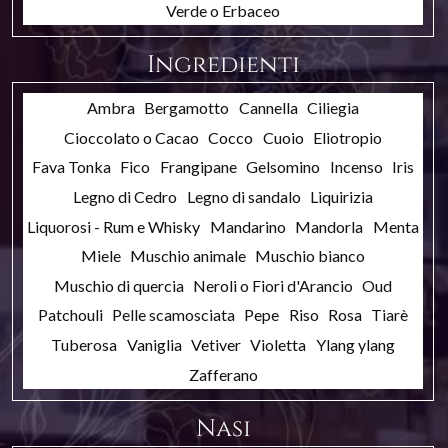
Verde o Erbaceo
Ingredienti
Ambra
Bergamotto
Cannella
Ciliegia
Cioccolato o Cacao
Cocco
Cuoio
Eliotropio
Fava Tonka
Fico
Frangipane
Gelsomino
Incenso
Iris
Legno di Cedro
Legno di sandalo
Liquirizia
Liquorosi - Rum e Whisky
Mandarino
Mandorla
Menta
Miele
Muschio animale
Muschio bianco
Muschio di quercia
Neroli o Fiori d'Arancio
Oud
Patchouli
Pelle scamosciata
Pepe
Riso
Rosa
Tiarè
Tuberosa
Vaniglia
Vetiver
Violetta
Ylang ylang
Zafferano
Nasi