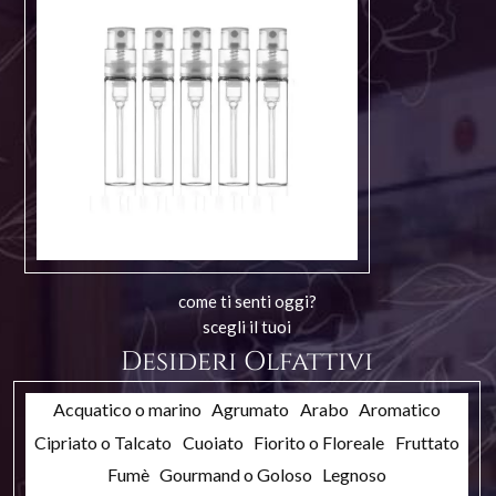
come ti senti oggi?
scegli il tuoi
Desideri Olfattivi
Acquatico o marino
Agrumato
Arabo
Aromatico
Cipriato o Talcato
Cuoiato
Fiorito o Floreale
Fruttato
Fumè
Gourmand o Goloso
Legnoso