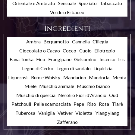
Orientale e Ambrato
Sensuale
Speziato
Tabaccato
Verde o Erbaceo
Ingredienti
Ambra
Bergamotto
Cannella
Ciliegia
Cioccolato o Cacao
Cocco
Cuoio
Eliotropio
Fava Tonka
Fico
Frangipane
Gelsomino
Incenso
Iris
Legno di Cedro
Legno di sandalo
Liquirizia
Liquorosi - Rum e Whisky
Mandarino
Mandorla
Menta
Miele
Muschio animale
Muschio bianco
Muschio di quercia
Neroli o Fiori d'Arancio
Oud
Patchouli
Pelle scamosciata
Pepe
Riso
Rosa
Tiarè
Tuberosa
Vaniglia
Vetiver
Violetta
Ylang ylang
Zafferano