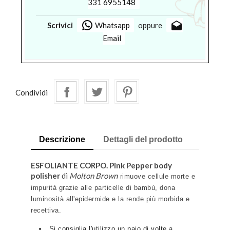
331 6955148
drafts
Scrivici
Whatsapp
oppure
Email
Condividi
Descrizione
Dettagli del prodotto
ESFOLIANTE CORPO. Pink Pepper body
polisher
di
Molton Brown
rimuove cellule morte e
impurità grazie alle particelle di bambù, dona
luminosità all'epidermide e la rende più morbida e
recettiva.
Si consiglia l'utilizzo un paio di volte a