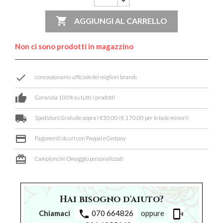

AGGIUNGI AL CARRELLO
Non ci sono prodotti in magazzino
done
concessionario ufficiale dei migliori brands
thumb_up
Garanzia 100% su tutti i prodotti
local_shipping
Spedizioni Gratuite sopra i €50,00 (€ 170,00 per le Isole minori)
credit_card
Pagamenti sicuri con Paypal e Gestpay
card_giftcard
Campioncini Omaggio personalizzati
Hai bisogno d'aiuto?
phone
phonelink_ring
Chiamaci
070 664826
oppure