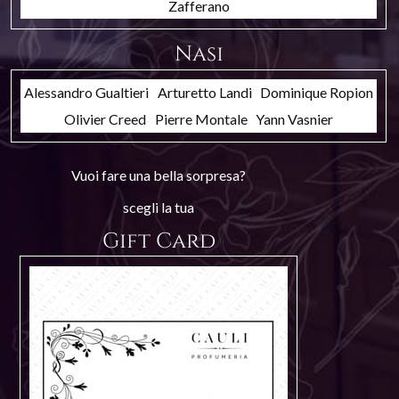
Zafferano
Nasi
Alessandro Gualtieri
Arturetto Landi
Dominique Ropion
Olivier Creed
Pierre Montale
Yann Vasnier
Vuoi fare una bella sorpresa?
scegli la tua
Gift Card