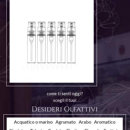
come ti senti oggi?
scegli il tuoi
Desideri Olfattivi
Acquatico o marino
Agrumato
Arabo
Aromatico