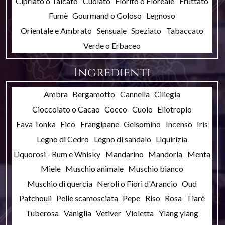
Cipriato o Talcato
Cuoiato
Fiorito o Floreale
Fruttato
Fumè
Gourmand o Goloso
Legnoso
Orientale e Ambrato
Sensuale
Speziato
Tabaccato
Verde o Erbaceo
Ingredienti
Ambra
Bergamotto
Cannella
Ciliegia
Cioccolato o Cacao
Cocco
Cuoio
Eliotropio
Fava Tonka
Fico
Frangipane
Gelsomino
Incenso
Iris
Legno di Cedro
Legno di sandalo
Liquirizia
Liquorosi - Rum e Whisky
Mandarino
Mandorla
Menta
Miele
Muschio animale
Muschio bianco
Muschio di quercia
Neroli o Fiori d'Arancio
Oud
Patchouli
Pelle scamosciata
Pepe
Riso
Rosa
Tiarè
Tuberosa
Vaniglia
Vetiver
Violetta
Ylang ylang