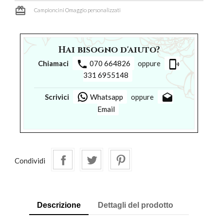
card_giftcard
Campioncini Omaggio personalizzati
Hai bisogno d'aiuto?
phone
phonelink_ring
Chiamaci
070 664826
oppure
331 6955148
drafts
Scrivici
Whatsapp
oppure
Email
Condividi
Descrizione
Dettagli del prodotto