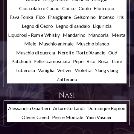
Cioccolato o Cacao
Cocco
Cuoio
Eliotropio
Fava Tonka
Fico
Frangipane
Gelsomino
Incenso
Iris
Legno di Cedro
Legno di sandalo
Liquirizia
Liquorosi - Rum e Whisky
Mandarino
Mandorla
Menta
Miele
Muschio animale
Muschio bianco
Muschio di quercia
Neroli o Fiori d'Arancio
Oud
Patchouli
Pelle scamosciata
Pepe
Riso
Rosa
Tiarè
Tuberosa
Vaniglia
Vetiver
Violetta
Ylang ylang
Zafferano
Nasi
Alessandro Gualtieri
Arturetto Landi
Dominique Ropion
Olivier Creed
Pierre Montale
Yann Vasnier