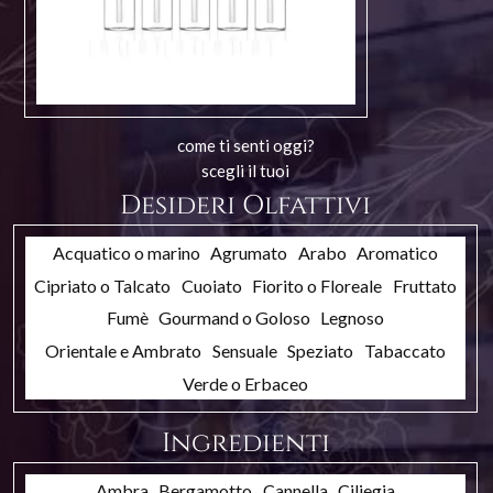
come ti senti oggi?
scegli il tuoi
Desideri Olfattivi
Acquatico o marino
Agrumato
Arabo
Aromatico
Cipriato o Talcato
Cuoiato
Fiorito o Floreale
Fruttato
Fumè
Gourmand o Goloso
Legnoso
Orientale e Ambrato
Sensuale
Speziato
Tabaccato
Verde o Erbaceo
Ingredienti
Ambra
Bergamotto
Cannella
Ciliegia