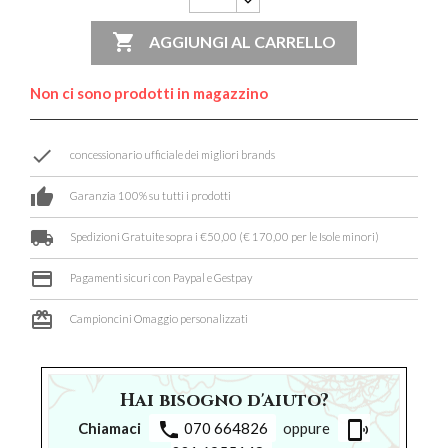

AGGIUNGI AL CARRELLO
Non ci sono prodotti in magazzino
done
concessionario ufficiale dei migliori brands
thumb_up
Garanzia 100% su tutti i prodotti
local_shipping
Spedizioni Gratuite sopra i €50,00 (€ 170,00 per le Isole minori)
credit_card
Pagamenti sicuri con Paypal e Gestpay
card_giftcard
Campioncini Omaggio personalizzati
Hai bisogno d'aiuto?
phone
phonelink_ring
Chiamaci
070 664826
oppure