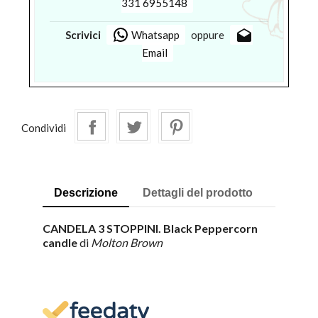
331 6955148
drafts
Scrivici
Whatsapp
oppure
Email
Condividi
Descrizione
Dettagli del prodotto
CANDELA 3 STOPPINI. Black Peppercorn
candle
di
Molton Brown