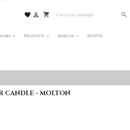
shopping_cart
favorite


olari
Prodotti
Marchi
Novità
R CANDLE - MOLTON