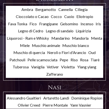
Ambra
Bergamotto
Cannella
Ciliegia
Cioccolato o Cacao
Cocco
Cuoio
Eliotropio
Fava Tonka
Fico
Frangipane
Gelsomino
Incenso
Iris
Legno di Cedro
Legno di sandalo
Liquirizia
Liquorosi - Rum e Whisky
Mandarino
Mandorla
Menta
Miele
Muschio animale
Muschio bianco
Muschio di quercia
Neroli o Fiori d'Arancio
Oud
Patchouli
Pelle scamosciata
Pepe
Riso
Rosa
Tiarè
Tuberosa
Vaniglia
Vetiver
Violetta
Ylang ylang
Zafferano
Nasi
Alessandro Gualtieri
Arturetto Landi
Dominique Ropion
Olivier Creed
Pierre Montale
Yann Vasnier