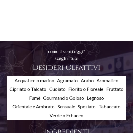
come ti senti oggi?
scegli il tuoi
Desideri Olfattivi
Acquatico o marino
Agrumato
Arabo
Aromatico
Cipriato o Talcato
Cuoiato
Fiorito o Floreale
Fruttato
Fumè
Gourmand o Goloso
Legnoso
Orientale e Ambrato
Sensuale
Speziato
Tabaccato
Verde o Erbaceo
Ingredienti