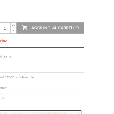

AGGIUNGI AL CARRELLO
zzino
ori brands
 (€ 170,00 per le Isole minori)
stpay
zati