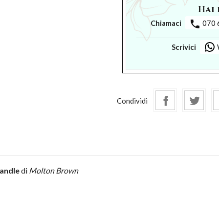
Hai 
phone
Chiamaci
070 
Scrivici
Condividi
candle
di
Molton Brown