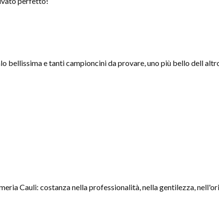
ivato perfetto!
o bellissima e tanti campioncini da provare, uno più bello dell altr
eria Cauli: costanza nella professionalità, nella gentilezza, nell'ori