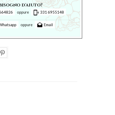
bisogno d'aiuto?
phonelink_ring
664826
oppure
331 6955148
drafts
Whatsapp
oppure
Email