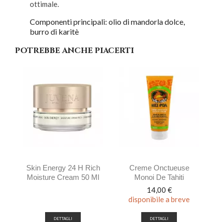
ottimale.
Componenti principali: olio di mandorla dolce,
burro di karitè
POTREBBE ANCHE PIACERTI
Skin Energy 24 H Rich
Creme Onctueuse
Moisture Cream 50 Ml
Monoi De Tahiti
Prezzo
14,00 €
disponibile a breve
DETTAGLI
DETTAGLI