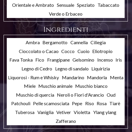
Orientale e Ambrato
Sensuale
Speziato
Tabaccato
Verde o Erbaceo
Ingredienti
Ambra
Bergamotto
Cannella
Ciliegia
Cioccolato o Cacao
Cocco
Cuoio
Eliotropio
Fava Tonka
Fico
Frangipane
Gelsomino
Incenso
Iris
Legno di Cedro
Legno di sandalo
Liquirizia
Liquorosi - Rum e Whisky
Mandarino
Mandorla
Menta
Miele
Muschio animale
Muschio bianco
Muschio di quercia
Neroli o Fiori d'Arancio
Oud
Patchouli
Pelle scamosciata
Pepe
Riso
Rosa
Tiarè
Tuberosa
Vaniglia
Vetiver
Violetta
Ylang ylang
Zafferano