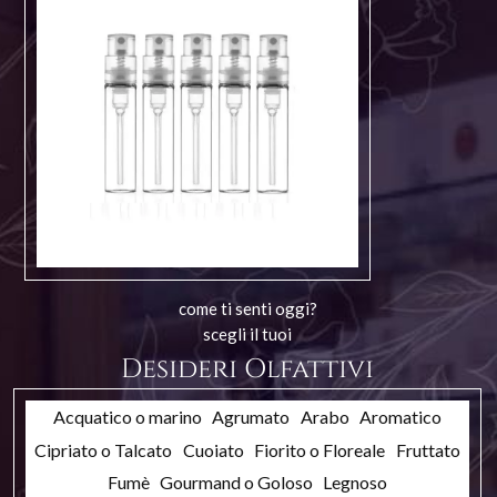
come ti senti oggi?
scegli il tuoi
Desideri Olfattivi
Acquatico o marino
Agrumato
Arabo
Aromatico
Cipriato o Talcato
Cuoiato
Fiorito o Floreale
Fruttato
Fumè
Gourmand o Goloso
Legnoso