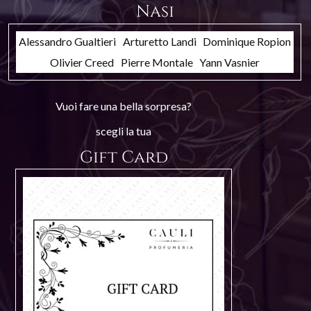
Nasi
Alessandro Gualtieri
Arturetto Landi
Dominique Ropion
Olivier Creed
Pierre Montale
Yann Vasnier
Vuoi fare una bella sorpresa?
scegli la tua
Gift Card