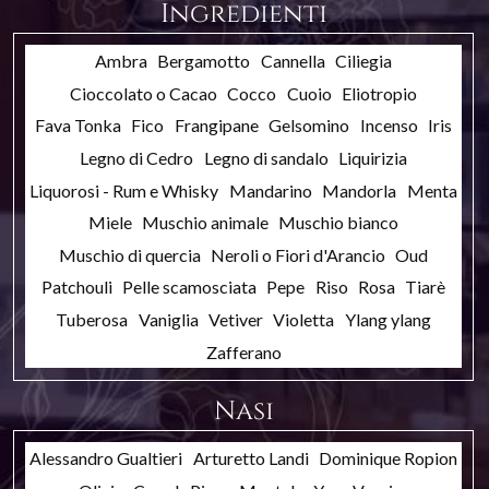
Ingredienti
Ambra
Bergamotto
Cannella
Ciliegia
Cioccolato o Cacao
Cocco
Cuoio
Eliotropio
Fava Tonka
Fico
Frangipane
Gelsomino
Incenso
Iris
Legno di Cedro
Legno di sandalo
Liquirizia
Liquorosi - Rum e Whisky
Mandarino
Mandorla
Menta
Miele
Muschio animale
Muschio bianco
Muschio di quercia
Neroli o Fiori d'Arancio
Oud
Patchouli
Pelle scamosciata
Pepe
Riso
Rosa
Tiarè
Tuberosa
Vaniglia
Vetiver
Violetta
Ylang ylang
Zafferano
Nasi
Alessandro Gualtieri
Arturetto Landi
Dominique Ropion