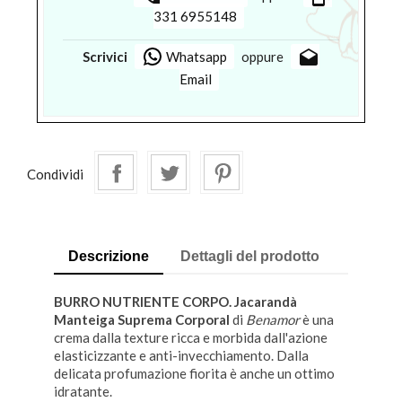
331 6955148
drafts
Scrivici
Whatsapp
oppure
Email
Condividi
Descrizione
Dettagli del prodotto
BURRO NUTRIENTE CORPO. Jacarandà
Manteiga Suprema Corporal
di
Benamor
è una
crema dalla texture ricca e morbida dall'azione
elasticizzante e anti-invecchiamento. Dalla
delicata profumazione fiorita è anche un ottimo
idratante.