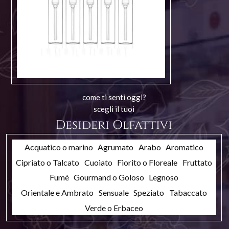
come ti senti oggi?
scegli il tuoi
Desideri Olfattivi
Acquatico o marino
Agrumato
Arabo
Aromatico
Cipriato o Talcato
Cuoiato
Fiorito o Floreale
Fruttato
Fumè
Gourmand o Goloso
Legnoso
Orientale e Ambrato
Sensuale
Speziato
Tabaccato
Verde o Erbaceo