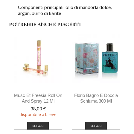
Componenti principali: olio di mandorla dolce,
argan, burro di karitè
POTREBBE ANCHE PIACERTI
Musc Et Freesia Roll On
Florio Bagno E Doccia
And Spray 12 Ml
Schiuma 300 Ml
Prezzo
38,00 €
disponibile a breve
DETTAGLI
DETTAGLI