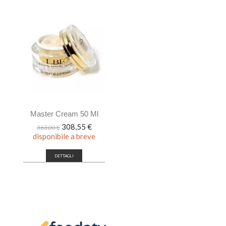
Master Cream 50 Ml
Prezzo
Prezzo
308,55 €
363,00 €
base
disponibile a breve
DETTAGLI