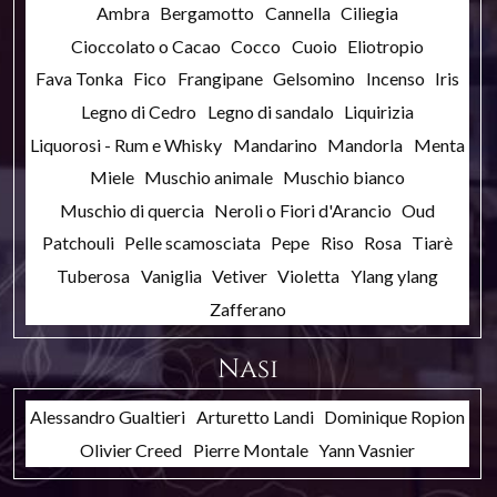
Ambra
Bergamotto
Cannella
Ciliegia
Cioccolato o Cacao
Cocco
Cuoio
Eliotropio
Fava Tonka
Fico
Frangipane
Gelsomino
Incenso
Iris
Legno di Cedro
Legno di sandalo
Liquirizia
Liquorosi - Rum e Whisky
Mandarino
Mandorla
Menta
Miele
Muschio animale
Muschio bianco
Muschio di quercia
Neroli o Fiori d'Arancio
Oud
Patchouli
Pelle scamosciata
Pepe
Riso
Rosa
Tiarè
Tuberosa
Vaniglia
Vetiver
Violetta
Ylang ylang
Zafferano
Nasi
Alessandro Gualtieri
Arturetto Landi
Dominique Ropion
Olivier Creed
Pierre Montale
Yann Vasnier