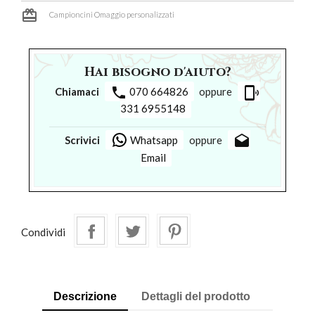
card_giftcard
Campioncini Omaggio personalizzati
Hai bisogno d'aiuto?
phone
phonelink_ring
Chiamaci
070 664826
oppure
331 6955148
drafts
Scrivici
Whatsapp
oppure
Email
Condividi
Descrizione
Dettagli del prodotto