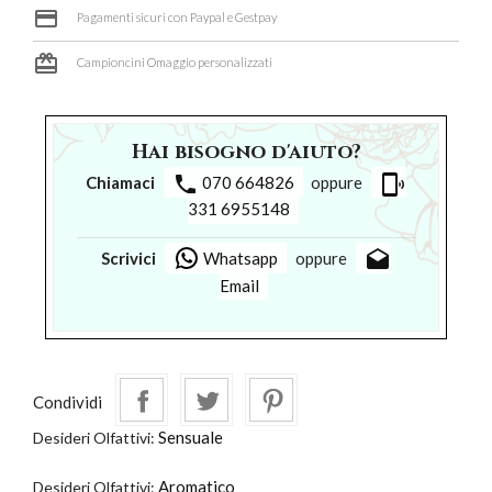
credit_card
Pagamenti sicuri con Paypal e Gestpay
card_giftcard
Campioncini Omaggio personalizzati
Hai bisogno d'aiuto?
phone
phonelink_ring
Chiamaci
070 664826
oppure
331 6955148
drafts
Scrivici
Whatsapp
oppure
Email
Condividi
Sensuale
Desideri Olfattivi:
Aromatico
Desideri Olfattivi: