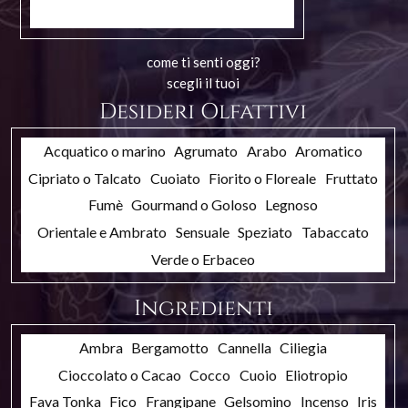
come ti senti oggi?
scegli il tuoi
Desideri Olfattivi
Acquatico o marino
Agrumato
Arabo
Aromatico
Cipriato o Talcato
Cuoiato
Fiorito o Floreale
Fruttato
Fumè
Gourmand o Goloso
Legnoso
Orientale e Ambrato
Sensuale
Speziato
Tabaccato
Verde o Erbaceo
Ingredienti
Ambra
Bergamotto
Cannella
Ciliegia
Cioccolato o Cacao
Cocco
Cuoio
Eliotropio
Fava Tonka
Fico
Frangipane
Gelsomino
Incenso
Iris