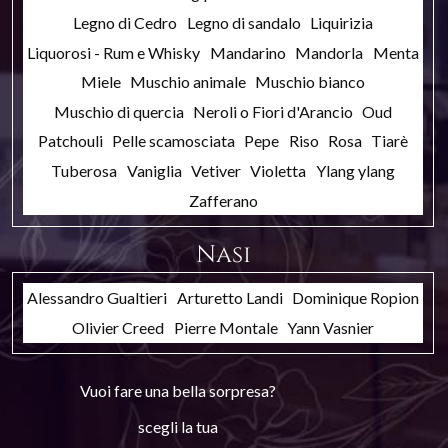
Legno di Cedro
Legno di sandalo
Liquirizia
Liquorosi - Rum e Whisky
Mandarino
Mandorla
Menta
Miele
Muschio animale
Muschio bianco
Muschio di quercia
Neroli o Fiori d'Arancio
Oud
Patchouli
Pelle scamosciata
Pepe
Riso
Rosa
Tiarè
Tuberosa
Vaniglia
Vetiver
Violetta
Ylang ylang
Zafferano
Nasi
Alessandro Gualtieri
Arturetto Landi
Dominique Ropion
Olivier Creed
Pierre Montale
Yann Vasnier
Vuoi fare una bella sorpresa?
scegli la tua