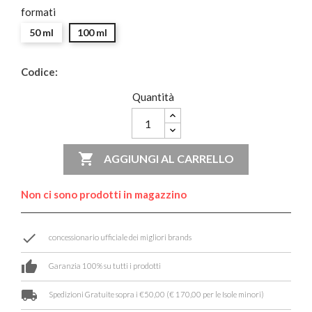
formati
50 ml
100 ml
Codice:
Quantità

AGGIUNGI AL CARRELLO
Non ci sono prodotti in magazzino
done
concessionario ufficiale dei migliori brands
thumb_up
Garanzia 100% su tutti i prodotti
local_shipping
Spedizioni Gratuite sopra i €50,00 (€ 170,00 per le Isole minori)