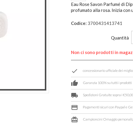
Eau Rose Savon Parfumé di Dip
profumato alla rosa. Inizia con 
Codice:
3700431413741
Quantità
Non ci sono prodotti in maga
done
concessionario ufficiale dei migli
thumb_up
Garanzia 100% su tutti i prodotti
local_shipping
Spedizioni Gratuite sopra i €50,00
credit_card
Pagamenti sicuri con Paypal e Ge
card_giftcard
Campioncini Omaggio personaliz