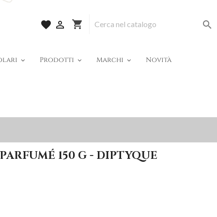
shopping_cart
favorite


olari
Prodotti
Marchi
Novità
PARFUMÉ 150 G - DIPTYQUE