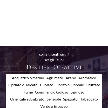
come ti senti oggi?
scegli il tuoi
Desideri Olfattivi
Acquatico o marino
Agrumato
Arabo
Aromatico
Cipriato o Talcato
Cuoiato
Fiorito o Floreale
Fruttato
Fumè
Gourmand o Goloso
Legnoso
Orientale e Ambrato
Sensuale
Speziato
Tabaccato
Verde o Erbaceo