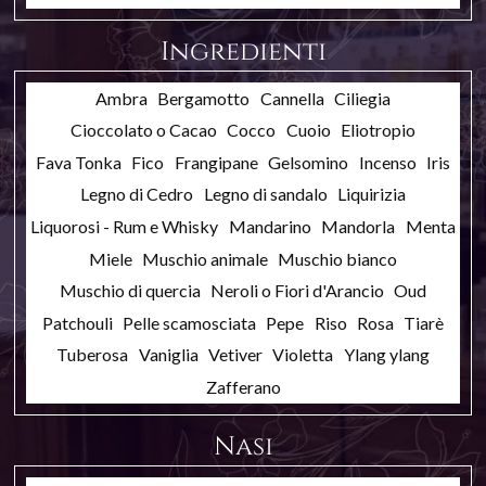
Ingredienti
Ambra
Bergamotto
Cannella
Ciliegia
Cioccolato o Cacao
Cocco
Cuoio
Eliotropio
Fava Tonka
Fico
Frangipane
Gelsomino
Incenso
Iris
Legno di Cedro
Legno di sandalo
Liquirizia
Liquorosi - Rum e Whisky
Mandarino
Mandorla
Menta
Miele
Muschio animale
Muschio bianco
Muschio di quercia
Neroli o Fiori d'Arancio
Oud
Patchouli
Pelle scamosciata
Pepe
Riso
Rosa
Tiarè
Tuberosa
Vaniglia
Vetiver
Violetta
Ylang ylang
Zafferano
Nasi