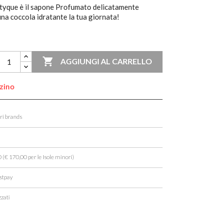
tyque è il sapone Profumato delicatamente
una coccola idratante la tua giornata!

AGGIUNGI AL CARRELLO
zzino
ori brands
 (€ 170,00 per le Isole minori)
stpay
zati