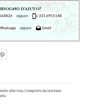
bisogno d'aiuto?
phonelink_ring
664826
oppure
331 6955148
drafts
Whatsapp
oppure
Email
ato alla rosa. Co
mposto da una base
ata.