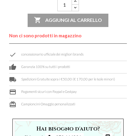

AGGIUNGI AL CARRELLO
Non ci sono prodotti in magazzino
done
concessionario ufficiale dei migliori brands
thumb_up
Garanzia 100% su tutti i prodotti
local_shipping
Spedizioni Gratuite sopra i €50,00 (€ 170,00 per le Isole minori)
credit_card
Pagamenti sicuri con Paypal e Gestpay
card_giftcard
Campioncini Omaggio personalizzati
Hai bisogno d'aiuto?