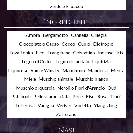
Verde o Erbaceo
Ingredienti
Ambra
Bergamotto
Cannella
Ciliegia
Cioccolato o Cacao
Cocco
Cuoio
Eliotropio
Fava Tonka
Fico
Frangipane
Gelsomino
Incenso
Iris
Legno di Cedro
Legno di sandalo
Liquirizia
Liquorosi - Rum e Whisky
Mandarino
Mandorla
Menta
Miele
Muschio animale
Muschio bianco
Muschio di quercia
Neroli o Fiori d'Arancio
Oud
Patchouli
Pelle scamosciata
Pepe
Riso
Rosa
Tiarè
Tuberosa
Vaniglia
Vetiver
Violetta
Ylang ylang
Zafferano
Nasi