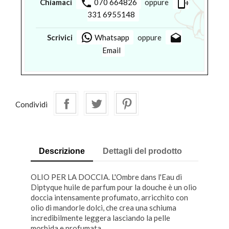
phone
phonelink_ring
Chiamaci
070 664826
oppure
331 6955148
drafts
Scrivici
Whatsapp
oppure
Email
Condividi
Descrizione
Dettagli del prodotto
OLIO PER LA DOCCIA. L'Ombre dans l'Eau di
Diptyque huile de parfum pour la douche è un olio
doccia intensamente profumato, arricchito con
olio di mandorle dolci, che crea una schiuma
incredibilmente leggera lasciando la pelle
morbida e profumata