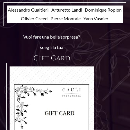
Alessandro Gualtieri
Arturetto Landi
Dominique Ropion
Olivier Creed
Pierre Montale
Yann Vasnier
Vuoi fare una bella sorpresa?
scegli la tua
Gift Card