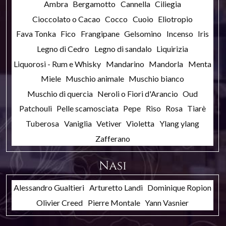
Ambra
Bergamotto
Cannella
Ciliegia
Cioccolato o Cacao
Cocco
Cuoio
Eliotropio
Fava Tonka
Fico
Frangipane
Gelsomino
Incenso
Iris
Legno di Cedro
Legno di sandalo
Liquirizia
Liquorosi - Rum e Whisky
Mandarino
Mandorla
Menta
Miele
Muschio animale
Muschio bianco
Muschio di quercia
Neroli o Fiori d'Arancio
Oud
Patchouli
Pelle scamosciata
Pepe
Riso
Rosa
Tiarè
Tuberosa
Vaniglia
Vetiver
Violetta
Ylang ylang
Zafferano
Nasi
Alessandro Gualtieri
Arturetto Landi
Dominique Ropion
Olivier Creed
Pierre Montale
Yann Vasnier