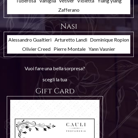
Tuberosa
Vaniglia
Vetiver
Violetta
Ylang ylang
Zafferano
Nasi
Alessandro Gualtieri
Arturetto Landi
Dominique Ropion
Olivier Creed
Pierre Montale
Yann Vasnier
Vuoi fare una bella sorpresa?
scegli la tua
Gift Card