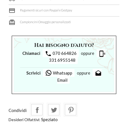
credit_card
Pagamenti sicuri con Paypal e Gestpay
card_giftcard
Campioncini Omaggio personalizzati
Hai bisogno d'aiuto?
phone
phonelink_ring
Chiamaci
070 664826
oppure
331 6955148
drafts
Scrivici
Whatsapp
oppure
Email
Condividi
Speziato
Desideri Olfattivi: