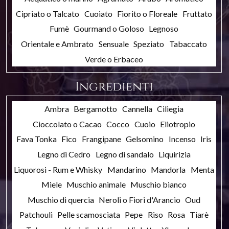
Cipriato o Talcato
Cuoiato
Fiorito o Floreale
Fruttato
Fumè
Gourmand o Goloso
Legnoso
Orientale e Ambrato
Sensuale
Speziato
Tabaccato
Verde o Erbaceo
Ingredienti
Ambra
Bergamotto
Cannella
Ciliegia
Cioccolato o Cacao
Cocco
Cuoio
Eliotropio
Fava Tonka
Fico
Frangipane
Gelsomino
Incenso
Iris
Legno di Cedro
Legno di sandalo
Liquirizia
Liquorosi - Rum e Whisky
Mandarino
Mandorla
Menta
Miele
Muschio animale
Muschio bianco
Muschio di quercia
Neroli o Fiori d'Arancio
Oud
Patchouli
Pelle scamosciata
Pepe
Riso
Rosa
Tiarè