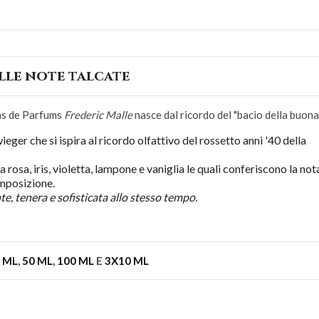
lle note talcate
ns de Parfums
Frederic Malle
nasce dal ricordo del "bacio della buona
ger che si ispira al ricordo olfattivo del rossetto anni '40 della
 rosa, iris, violetta, lampone e vaniglia le quali conferiscono la not
omposizione.
, tenera e sofisticata allo stesso tempo.
 ML
,
50 ML
,
100 ML
E
3X10 ML