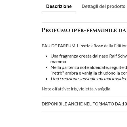
Descrizione
Dettagli del prodotto
Profumo iper-femminile da
EAU DE PARFUM. Lipstick Rose
della Editio
Una fragranza creata dal naso Ralf Schwie
mamma.
Nella partenza note aldeidate, seguite da
"retrò", ambra e vaniglia chiudono la c
Una creazione sensuale ma mai invadente
Note olfattive: iris, violetta, vaniglia
DISPONIBILE ANCHE NEL FORMATO DA
10