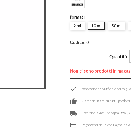
formati
2 ml
10 ml
50 ml
Codice:
0
Quantità
Non ci sono prodotti in maga
done
concessionario ufficiale dei migli
thumb_up
Garanzia 100% su tutti i prodotti
local_shipping
Spedizioni Gratuite sopra i €50,00
credit_card
Pagamenti sicuri con Paypal e Ge