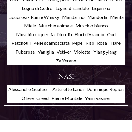
Legno di Cedro
Legno di sandalo
Liquirizia
Liquorosi - Rum e Whisky
Mandarino
Mandorla
Menta
Miele
Muschio animale
Muschio bianco
Muschio di quercia
Neroli o Fiori d'Arancio
Oud
Patchouli
Pelle scamosciata
Pepe
Riso
Rosa
Tiarè
Tuberosa
Vaniglia
Vetiver
Violetta
Ylang ylang
Zafferano
Nasi
Alessandro Gualtieri
Arturetto Landi
Dominique Ropion
Olivier Creed
Pierre Montale
Yann Vasnier