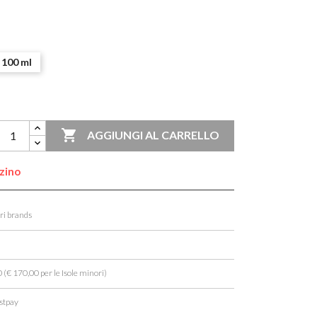
100 ml

AGGIUNGI AL CARRELLO
zzino
ori brands
 (€ 170,00 per le Isole minori)
stpay