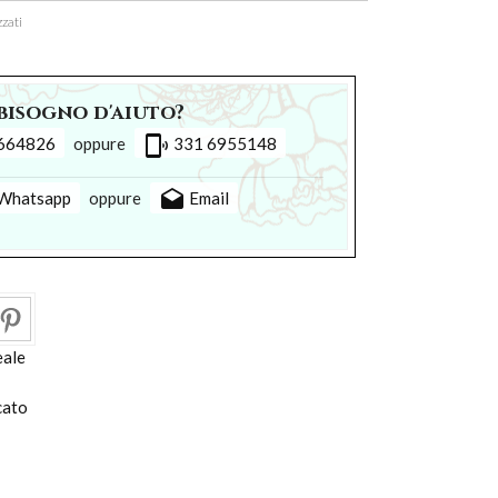
zati
bisogno d'aiuto?
phonelink_ring
664826
oppure
331 6955148
drafts
Whatsapp
oppure
Email
eale
cato