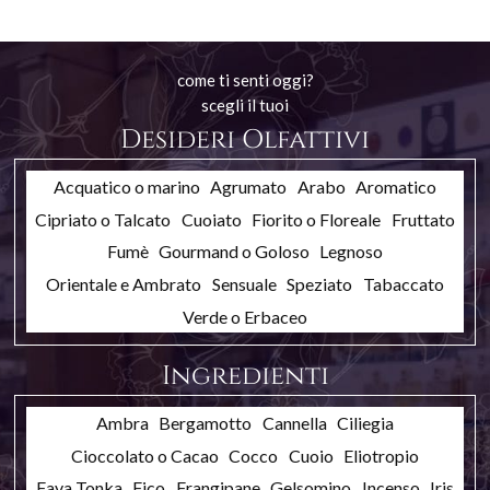
come ti senti oggi?
scegli il tuoi
Desideri Olfattivi
Acquatico o marino
Agrumato
Arabo
Aromatico
Cipriato o Talcato
Cuoiato
Fiorito o Floreale
Fruttato
Fumè
Gourmand o Goloso
Legnoso
Orientale e Ambrato
Sensuale
Speziato
Tabaccato
Verde o Erbaceo
Ingredienti
Ambra
Bergamotto
Cannella
Ciliegia
Cioccolato o Cacao
Cocco
Cuoio
Eliotropio
Fava Tonka
Fico
Frangipane
Gelsomino
Incenso
Iris