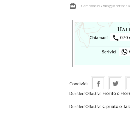
card_giftcard
Campioncini Omaggio personaliz
Hai 
phone
Chiamaci
070 
Scrivici
Condividi
Fiorito o Flor
Desideri Olfattivi:
Cipriato o Tal
Desideri Olfattivi: