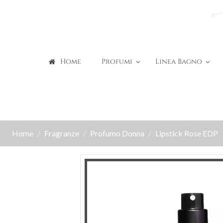
Home
Profumi
Linea Bagno
Home
Fragranze
Profumo Donna
Lipstick Rose EDP