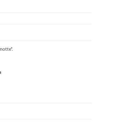
notte".
a