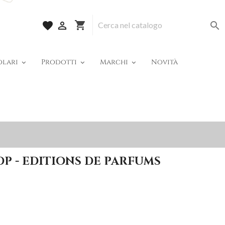
shopping_cart
favorite


olari
Prodotti
Marchi
Novità
DP - EDITIONS DE PARFUMS