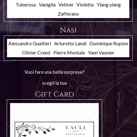
Tuberosa
Vaniglia
Vetiver
Violetta
Ylang ylang
Zafferano
Nasi
Alessandro Gualtieri
Arturetto Landi
Dominique Ropion
Olivier Creed
Pierre Montale
Yann Vasnier
Vuoi fare una bella sorpresa?
scegli la tua
Gift Card