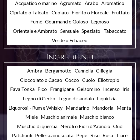
Acquatico o marino
Agrumato
Arabo
Aromatico
Cipriato o Talcato
Cuoiato
Fiorito o Floreale
Fruttato
Fumè
Gourmand o Goloso
Legnoso
Orientale e Ambrato
Sensuale
Speziato
Tabaccato
Verde o Erbaceo
Ingredienti
Ambra
Bergamotto
Cannella
Ciliegia
Cioccolato o Cacao
Cocco
Cuoio
Eliotropio
Fava Tonka
Fico
Frangipane
Gelsomino
Incenso
Iris
Legno di Cedro
Legno di sandalo
Liquirizia
Liquorosi - Rum e Whisky
Mandarino
Mandorla
Menta
Miele
Muschio animale
Muschio bianco
Muschio di quercia
Neroli o Fiori d'Arancio
Oud
Patchouli
Pelle scamosciata
Pepe
Riso
Rosa
Tiarè