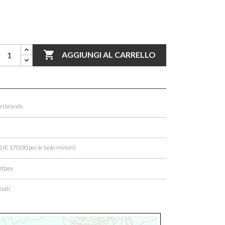

AGGIUNGI AL CARRELLO
ori brands
 (€ 170,00 per le Isole minori)
stpay
zati