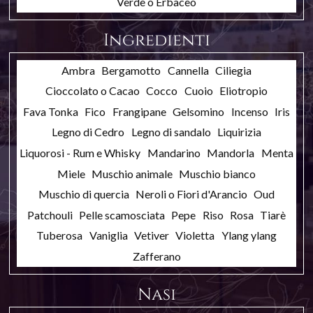
Verde o Erbaceo
Ingredienti
Ambra
Bergamotto
Cannella
Ciliegia
Cioccolato o Cacao
Cocco
Cuoio
Eliotropio
Fava Tonka
Fico
Frangipane
Gelsomino
Incenso
Iris
Legno di Cedro
Legno di sandalo
Liquirizia
Liquorosi - Rum e Whisky
Mandarino
Mandorla
Menta
Miele
Muschio animale
Muschio bianco
Muschio di quercia
Neroli o Fiori d'Arancio
Oud
Patchouli
Pelle scamosciata
Pepe
Riso
Rosa
Tiarè
Tuberosa
Vaniglia
Vetiver
Violetta
Ylang ylang
Zafferano
Nasi