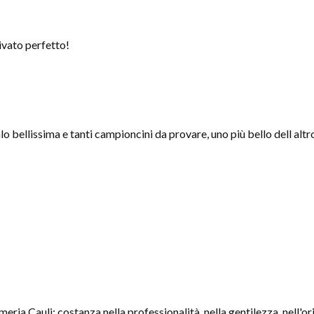
ivato perfetto!
o bellissima e tanti campioncini da provare, uno più bello dell altr
eria Cauli: costanza nella professionalità, nella gentilezza, nell'ori