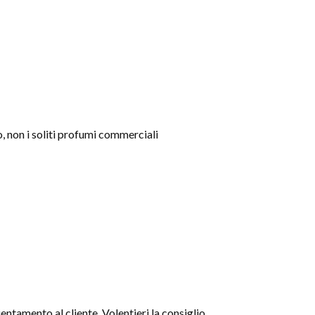
o, non i soliti profumi commerciali
entamento al cliente. Volentieri la consiglio.