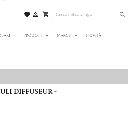
shopping_cart
favorite


olari
Prodotti
Marchi
Novità
LI DIFFUSEUR -