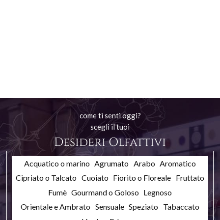
come ti senti oggi?
scegli il tuoi
Desideri Olfattivi
Acquatico o marino
Agrumato
Arabo
Aromatico
Cipriato o Talcato
Cuoiato
Fiorito o Floreale
Fruttato
Fumè
Gourmand o Goloso
Legnoso
Orientale e Ambrato
Sensuale
Speziato
Tabaccato