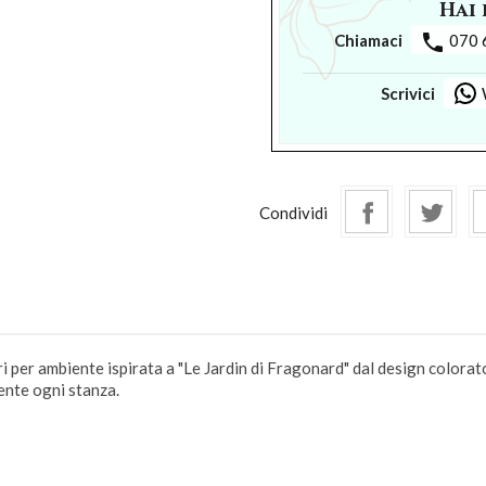
Hai 
phone
Chiamaci
070 
Scrivici
Condividi
er ambiente ispirata a "Le Jardin di Fragonard" dal design colorato
ente ogni stanza.