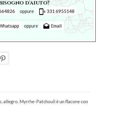
bisogno d'aiuto?
phonelink_ring
664826
oppure
331 6955148
drafts
Whatsapp
oppure
Email
, allegro. Myrrhe-Patchouli è un flacone con