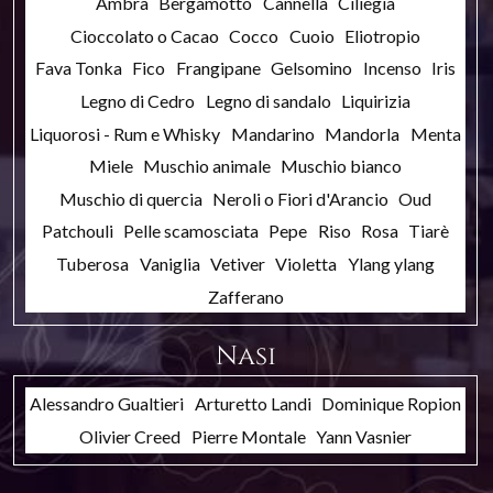
Ambra
Bergamotto
Cannella
Ciliegia
Cioccolato o Cacao
Cocco
Cuoio
Eliotropio
Fava Tonka
Fico
Frangipane
Gelsomino
Incenso
Iris
Legno di Cedro
Legno di sandalo
Liquirizia
Liquorosi - Rum e Whisky
Mandarino
Mandorla
Menta
Miele
Muschio animale
Muschio bianco
Muschio di quercia
Neroli o Fiori d'Arancio
Oud
Patchouli
Pelle scamosciata
Pepe
Riso
Rosa
Tiarè
Tuberosa
Vaniglia
Vetiver
Violetta
Ylang ylang
Zafferano
Nasi
Alessandro Gualtieri
Arturetto Landi
Dominique Ropion
Olivier Creed
Pierre Montale
Yann Vasnier