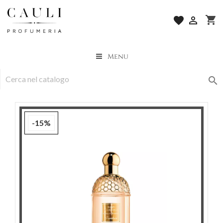
shopping_cart
favorite

Menu

-15%