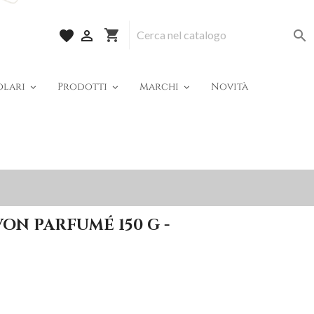
shopping_cart
favorite


olari
Prodotti
Marchi
Novità
VON PARFUMÉ 150 G -