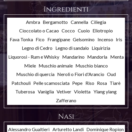
Ingredienti
Ambra
Bergamotto
Cannella
Ciliegia
Cioccolato o Cacao
Cocco
Cuoio
Eliotropio
Fava Tonka
Fico
Frangipane
Gelsomino
Incenso
Iris
Legno di Cedro
Legno di sandalo
Liquirizia
Liquorosi - Rum e Whisky
Mandarino
Mandorla
Menta
Miele
Muschio animale
Muschio bianco
Muschio di quercia
Neroli o Fiori d'Arancio
Oud
Patchouli
Pelle scamosciata
Pepe
Riso
Rosa
Tiarè
Tuberosa
Vaniglia
Vetiver
Violetta
Ylang ylang
Zafferano
Nasi
Alessandro Gualtieri
Arturetto Landi
Dominique Ropion