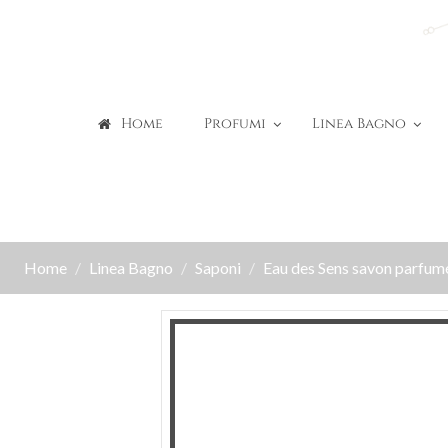
Home
Profumi
Linea Bagno
Home
Linea Bagno
Saponi
Eau des Sens savon parfum