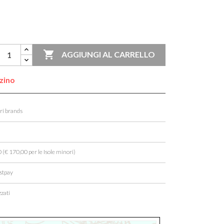

AGGIUNGI AL CARRELLO
zzino
ori brands
 (€ 170,00 per le Isole minori)
stpay
zati