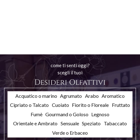
come ti senti oggi?
scegli il tuoi
Desideri Olfattivi
Acquatico o marino
Agrumato
Arabo
Aromatico
Cipriato o Talcato
Cuoiato
Fiorito o Floreale
Fruttato
Fumè
Gourmand o Goloso
Legnoso
Orientale e Ambrato
Sensuale
Speziato
Tabaccato
Verde o Erbaceo