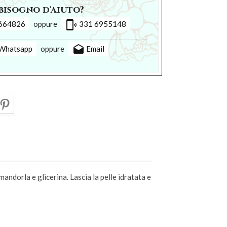
bisogno d'aiuto?
phonelink_ring
664826
oppure
331 6955148
drafts
Whatsapp
oppure
Email
dorla e glicerina. Lascia la pelle idratata e