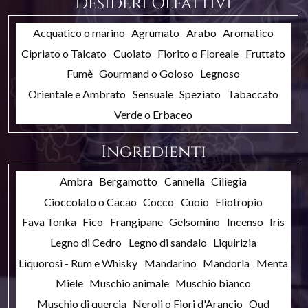
Desideri Olfattivi
Acquatico o marino
Agrumato
Arabo
Aromatico
Cipriato o Talcato
Cuoiato
Fiorito o Floreale
Fruttato
Fumè
Gourmand o Goloso
Legnoso
Orientale e Ambrato
Sensuale
Speziato
Tabaccato
Verde o Erbaceo
Ingredienti
Ambra
Bergamotto
Cannella
Ciliegia
Cioccolato o Cacao
Cocco
Cuoio
Eliotropio
Fava Tonka
Fico
Frangipane
Gelsomino
Incenso
Iris
Legno di Cedro
Legno di sandalo
Liquirizia
Liquorosi - Rum e Whisky
Mandarino
Mandorla
Menta
Miele
Muschio animale
Muschio bianco
Muschio di quercia
Neroli o Fiori d'Arancio
Oud