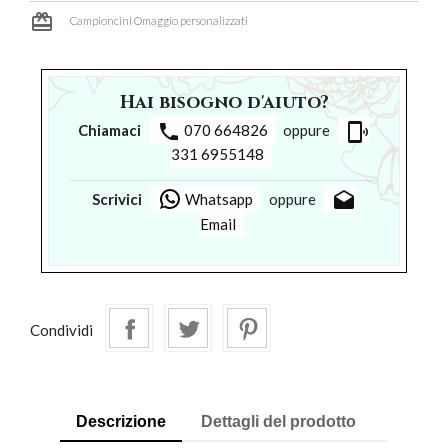
card_giftcard
Campioncini Omaggio personalizzati
Hai bisogno d'aiuto?
phone
phonelink_ring
Chiamaci
070 664826
oppure
331 6955148
drafts
Scrivici
Whatsapp
oppure
Email
Condividi
Descrizione
Dettagli del prodotto