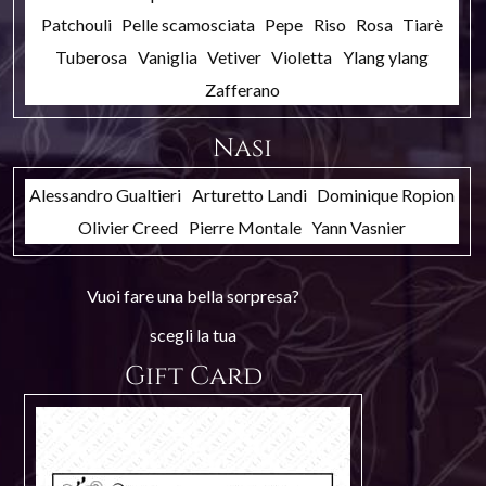
Patchouli
Pelle scamosciata
Pepe
Riso
Rosa
Tiarè
Tuberosa
Vaniglia
Vetiver
Violetta
Ylang ylang
Zafferano
Nasi
Alessandro Gualtieri
Arturetto Landi
Dominique Ropion
Olivier Creed
Pierre Montale
Yann Vasnier
Vuoi fare una bella sorpresa?
scegli la tua
Gift Card