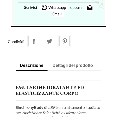
drafts
Scrivici
Whatsapp
oppure
Email
Condividi
Descrizione
Dettagli del prodotto
emulsione idratante ed
elasticizzante corpo
SinchronyBody
di
LBF
è un trattamento studiato
per
ripristinare l'elasticità e l'idratazione