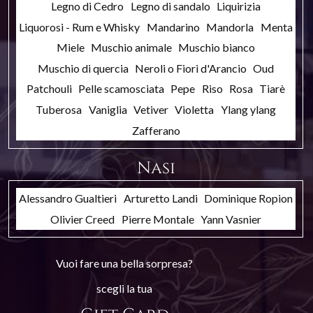
Legno di Cedro
Legno di sandalo
Liquirizia
Liquorosi - Rum e Whisky
Mandarino
Mandorla
Menta
Miele
Muschio animale
Muschio bianco
Muschio di quercia
Neroli o Fiori d'Arancio
Oud
Patchouli
Pelle scamosciata
Pepe
Riso
Rosa
Tiarè
Tuberosa
Vaniglia
Vetiver
Violetta
Ylang ylang
Zafferano
Nasi
Alessandro Gualtieri
Arturetto Landi
Dominique Ropion
Olivier Creed
Pierre Montale
Yann Vasnier
Vuoi fare una bella sorpresa?
scegli la tua