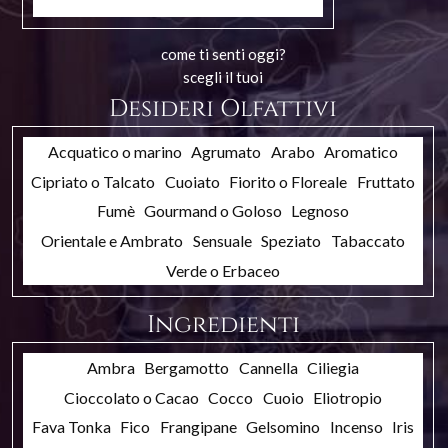
come ti senti oggi?
scegli il tuoi
Desideri Olfattivi
Acquatico o marino
Agrumato
Arabo
Aromatico
Cipriato o Talcato
Cuoiato
Fiorito o Floreale
Fruttato
Fumè
Gourmand o Goloso
Legnoso
Orientale e Ambrato
Sensuale
Speziato
Tabaccato
Verde o Erbaceo
Ingredienti
Ambra
Bergamotto
Cannella
Ciliegia
Cioccolato o Cacao
Cocco
Cuoio
Eliotropio
Fava Tonka
Fico
Frangipane
Gelsomino
Incenso
Iris