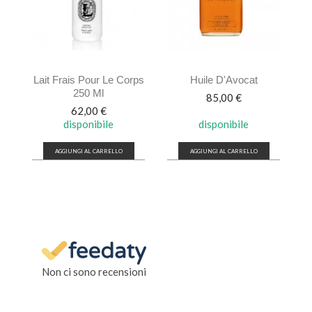
Lait Frais Pour Le Corps
Huile D'Avocat
250 Ml
Prezzo
85,00 €
Prezzo
62,00 €
disponibile
disponibile
AGGIUNGI AL CARRELLO
AGGIUNGI AL CARRELLO
Non ci sono recensioni