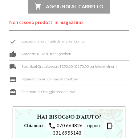

AGGIUNGI AL CARRELLO
Non ci sono prodotti in magazzino
done
concessionario ufficiale dei migliori brands
thumb_up
Garanzia 100% su tutti i prodotti
local_shipping
Spedizioni Gratuite sopra i €50,00 (€ 170,00 per le Isole minori)
credit_card
Pagamenti sicuri con Paypal e Gestpay
card_giftcard
Campioncini Omaggio personalizzati
Hai bisogno d'aiuto?
phone
phonelink_ring
Chiamaci
070 664826
oppure
331 6955148