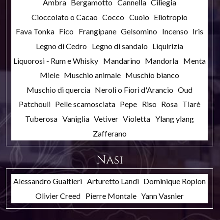
Ambra
Bergamotto
Cannella
Ciliegia
Cioccolato o Cacao
Cocco
Cuoio
Eliotropio
Fava Tonka
Fico
Frangipane
Gelsomino
Incenso
Iris
Legno di Cedro
Legno di sandalo
Liquirizia
Liquorosi - Rum e Whisky
Mandarino
Mandorla
Menta
Miele
Muschio animale
Muschio bianco
Muschio di quercia
Neroli o Fiori d'Arancio
Oud
Patchouli
Pelle scamosciata
Pepe
Riso
Rosa
Tiarè
Tuberosa
Vaniglia
Vetiver
Violetta
Ylang ylang
Zafferano
Nasi
Alessandro Gualtieri
Arturetto Landi
Dominique Ropion
Olivier Creed
Pierre Montale
Yann Vasnier