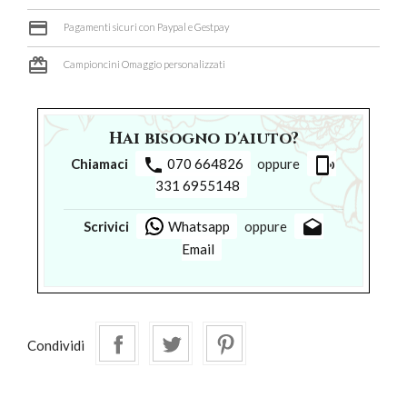
credit_card
Pagamenti sicuri con Paypal e Gestpay
card_giftcard
Campioncini Omaggio personalizzati
Hai bisogno d'aiuto?
phone
phonelink_ring
Chiamaci
070 664826
oppure
331 6955148
drafts
Scrivici
Whatsapp
oppure
Email
Condividi