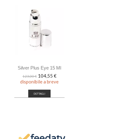
Silver Plus Eye 15 Ml
Prezzo
Prezzo
104,55 €
123,00 €
base
disponibile a breve
DETTAGLI