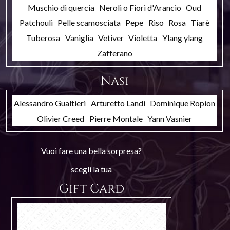
Muschio di quercia
Neroli o Fiori d'Arancio
Oud
Patchouli
Pelle scamosciata
Pepe
Riso
Rosa
Tiarè
Tuberosa
Vaniglia
Vetiver
Violetta
Ylang ylang
Zafferano
Nasi
Alessandro Gualtieri
Arturetto Landi
Dominique Ropion
Olivier Creed
Pierre Montale
Yann Vasnier
Vuoi fare una bella sorpresa?
scegli la tua
Gift Card