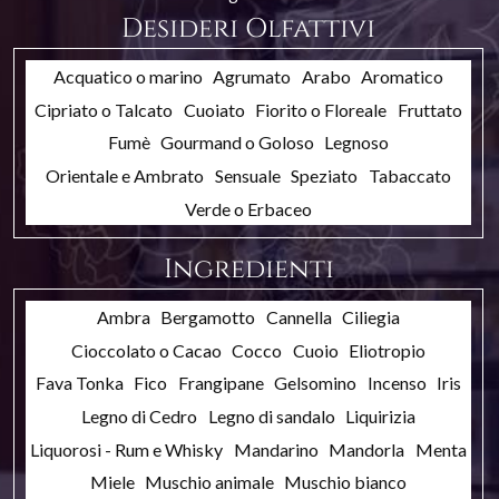
Desideri Olfattivi
Acquatico o marino
Agrumato
Arabo
Aromatico
Cipriato o Talcato
Cuoiato
Fiorito o Floreale
Fruttato
Fumè
Gourmand o Goloso
Legnoso
Orientale e Ambrato
Sensuale
Speziato
Tabaccato
Verde o Erbaceo
Ingredienti
Ambra
Bergamotto
Cannella
Ciliegia
Cioccolato o Cacao
Cocco
Cuoio
Eliotropio
Fava Tonka
Fico
Frangipane
Gelsomino
Incenso
Iris
Legno di Cedro
Legno di sandalo
Liquirizia
Liquorosi - Rum e Whisky
Mandarino
Mandorla
Menta
Miele
Muschio animale
Muschio bianco