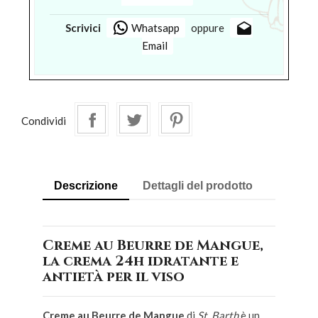
drafts
Scrivici
Whatsapp
oppure
Email
Condividi
Descrizione
Dettagli del prodotto
Creme au Beurre de Mangue,
la crema 24h idratante e
antietà per il viso
Creme au Beurre de Mangue
di
St. Barth
è un