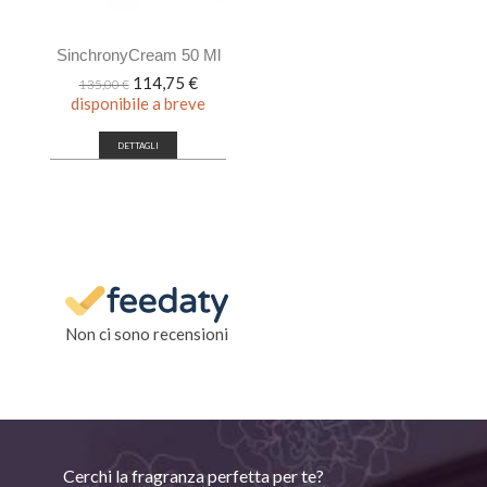
SinchronyCream 50 Ml
Prezzo
Prezzo
114,75 €
135,00 €
base
disponibile a breve
DETTAGLI
Non ci sono recensioni
Cerchi la fragranza perfetta per te?