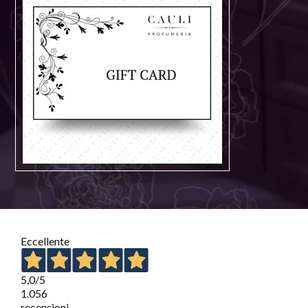
Eccellente
5,0
/5
1.056
recensioni