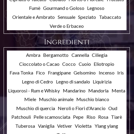
Fumè
Gourmand o Goloso
Legnoso
Orientale e Ambrato
Sensuale
Speziato
Tabaccato
Verde o Erbaceo
Ingredienti
Ambra
Bergamotto
Cannella
Ciliegia
Cioccolato o Cacao
Cocco
Cuoio
Eliotropio
Fava Tonka
Fico
Frangipane
Gelsomino
Incenso
Iris
Legno di Cedro
Legno di sandalo
Liquirizia
Liquorosi - Rum e Whisky
Mandarino
Mandorla
Menta
Miele
Muschio animale
Muschio bianco
Muschio di quercia
Neroli o Fiori d'Arancio
Oud
Patchouli
Pelle scamosciata
Pepe
Riso
Rosa
Tiarè
Tuberosa
Vaniglia
Vetiver
Violetta
Ylang ylang