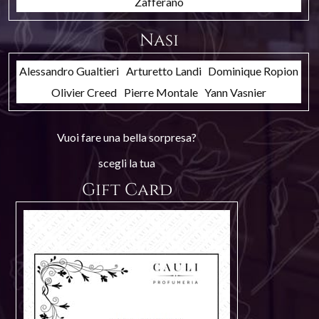
Zafferano
Nasi
Alessandro Gualtieri
Arturetto Landi
Dominique Ropion
Olivier Creed
Pierre Montale
Yann Vasnier
Vuoi fare una bella sorpresa?
scegli la tua
Gift Card