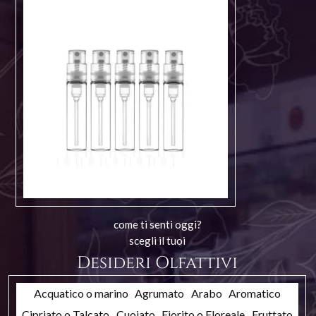
come ti senti oggi?
scegli il tuoi
Desideri Olfattivi
Acquatico o marino
Agrumato
Arabo
Aromatico
Cipriato o Talcato
Cuoiato
Fiorito o Floreale
Fruttato