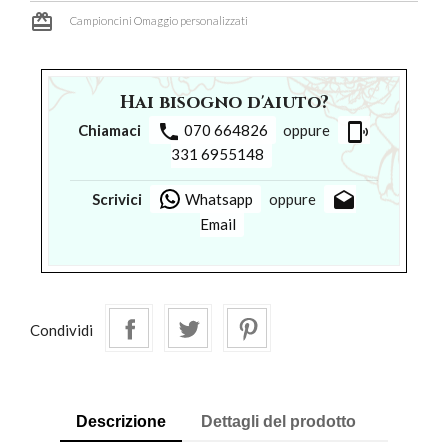
card_giftcard
Campioncini Omaggio personalizzati
Hai bisogno d'aiuto?
phone
phonelink_ring
Chiamaci
070 664826
oppure
331 6955148
drafts
Scrivici
Whatsapp
oppure
Email
Condividi
Descrizione
Dettagli del prodotto