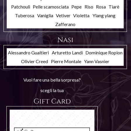
Patchouli
Pelle scamosciata
Pepe
Riso
Rosa
Tiarè
Tuberosa
Vaniglia
Vetiver
Violetta
Ylang ylang
Zafferano
Nasi
Alessandro Gualtieri
Arturetto Landi
Dominique Ropion
Olivier Creed
Pierre Montale
Yann Vasnier
Vuoi fare una bella sorpresa?
scegli la tua
Gift Card