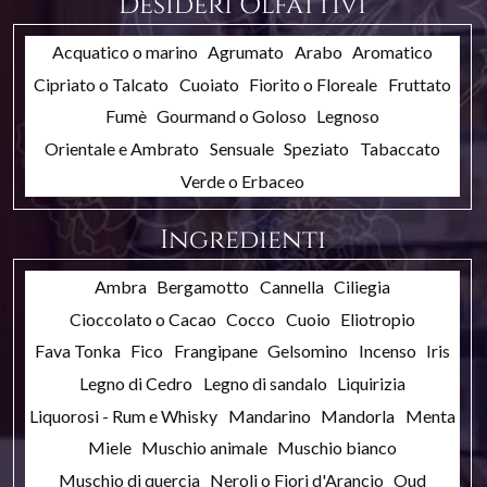
Desideri Olfattivi
Acquatico o marino
Agrumato
Arabo
Aromatico
Cipriato o Talcato
Cuoiato
Fiorito o Floreale
Fruttato
Fumè
Gourmand o Goloso
Legnoso
Orientale e Ambrato
Sensuale
Speziato
Tabaccato
Verde o Erbaceo
Ingredienti
Ambra
Bergamotto
Cannella
Ciliegia
Cioccolato o Cacao
Cocco
Cuoio
Eliotropio
Fava Tonka
Fico
Frangipane
Gelsomino
Incenso
Iris
Legno di Cedro
Legno di sandalo
Liquirizia
Liquorosi - Rum e Whisky
Mandarino
Mandorla
Menta
Miele
Muschio animale
Muschio bianco
Muschio di quercia
Neroli o Fiori d'Arancio
Oud