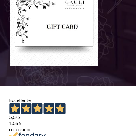
Eccellente
5,0
/5
1.056
recensioni