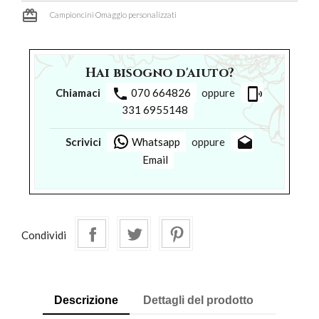
card_giftcard
Campioncini Omaggio personalizzati
Hai bisogno d'aiuto?
phone
phonelink_ring
Chiamaci
070 664826
oppure
331 6955148
drafts
Scrivici
Whatsapp
oppure
Email
Condividi
Descrizione
Dettagli del prodotto