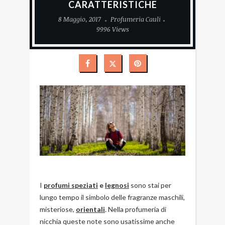
CARATTERISTICHE
8 Maggio, 2017
Profumeria Cauli
9996 Views
I
profumi speziati
e
legnosi
sono stai per
lungo tempo il simbolo delle fragranze maschili,
misteriose,
orientali
. Nella profumeria di
nicchia queste note sono usatissime anche