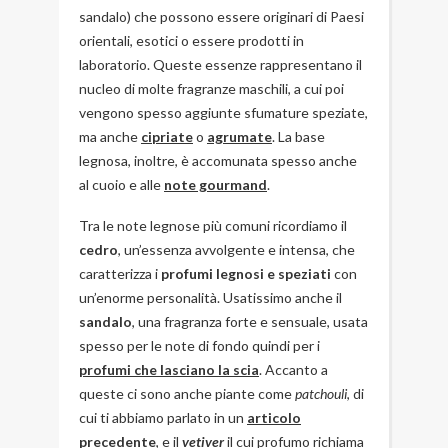
sandalo) che possono essere originari di Paesi
orientali, esotici o essere prodotti in
laboratorio. Queste essenze rappresentano il
nucleo di molte fragranze maschili, a cui poi
vengono spesso aggiunte sfumature speziate,
ma anche
cipriate
o
agrumate
. La base
legnosa, inoltre, è accomunata spesso anche
al cuoio e alle
note gourmand
.
Tra le note legnose più comuni ricordiamo il
cedro
, un’essenza avvolgente e intensa, che
caratterizza i
profumi legnosi e speziati
con
un’enorme personalità. Usatissimo anche il
sandalo
, una fragranza forte e sensuale, usata
spesso per le note di fondo quindi per i
profumi che lasciano la scia
. Accanto a
queste ci sono anche piante come
patchouli
, di
cui ti abbiamo parlato in un
articolo
precedente
, e il
vetiver
il cui profumo richiama