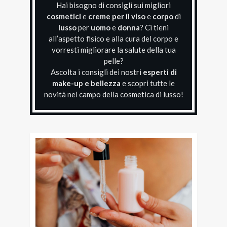
Hai bisogno di consigli sui migliori
cosmetici
e
creme per il viso
e
corpo
di
lusso
per
uomo
e
donna
? Ci tieni
all’aspetto fisico e alla cura del corpo e
vorresti migliorare la salute della tua
pelle?
Ascolta i consigli dei nostri
esperti di
make-up e bellezza
e scopri tutte le
novità nel campo della cosmetica di lusso!