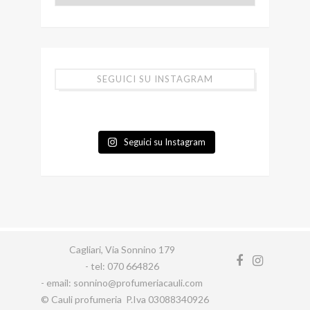
SEGUICI SU INSTAGRAM
Seguici su Instagram
Cagliari, Via Sonnino 179
- tel: 070 664826
- email: sonnino@profumeriacauli.com
© Cauli profumeria P.Iva 03088340926