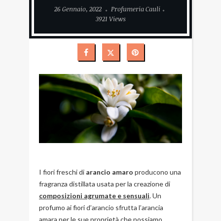
26 Gennaio, 2022
Profumeria Cauli
3921 Views
I fiori freschi di
arancio amaro
producono una
fragranza distillata usata per la creazione di
composizioni agrumate e sensuali
. Un
profumo ai fiori d’arancio sfrutta l’arancia
amara per le sue proprietà che possiamo