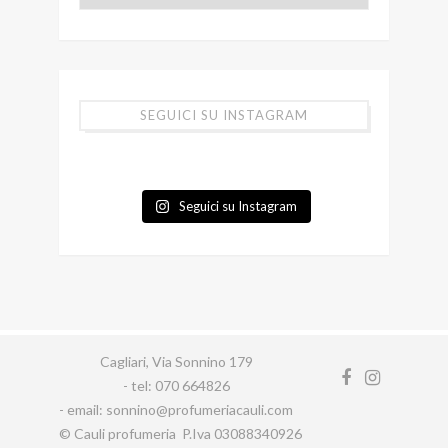
SEGUICI SU INSTAGRAM
Seguici su Instagram
Cagliari, Via Sonnino 179
- tel: 070 664826
- email: sonnino@profumeriacauli.com
© Cauli profumeria P.Iva 03088340926