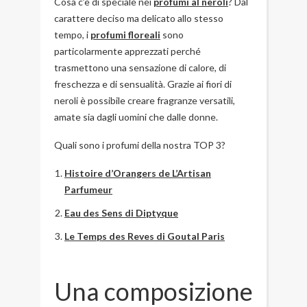
Cosa c’è di speciale nei
profumi al neroli
? Dal
carattere deciso ma delicato allo stesso
tempo, i
profumi floreali
sono
particolarmente apprezzati perché
trasmettono una sensazione di calore, di
freschezza e di sensualità. Grazie ai fiori di
neroli è possibile creare fragranze versatili,
amate sia dagli uomini che dalle donne.
Quali sono i profumi della nostra TOP 3?
Histoire d’Orangers de L’Artisan
Parfumeur
Eau des Sens di Diptyque
Le Temps des Reves di Goutal Paris
Una composizione