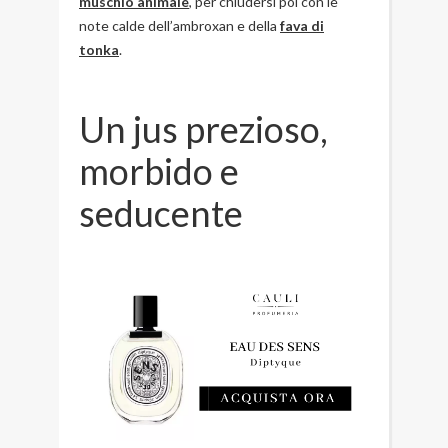
muschio animale
, per chiudersi poi con le
note calde dell’ambroxan e della
fava di
tonka
.
Un jus prezioso,
morbido e
seducente