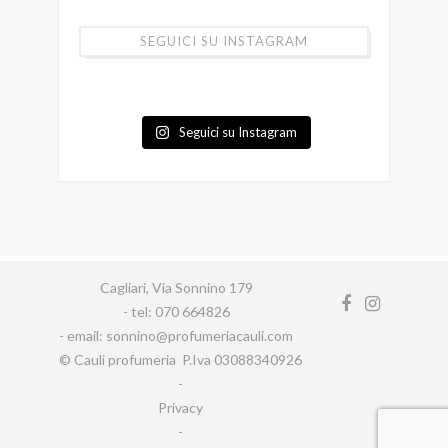
SEGUICI SU INSTAGRAM
Seguici su Instagram
Cagliari, Via Sonnino 179
- tel: 070 664826
- email: sonnino@profumeriacauli.com
© Cauli profumeria P.Iva 03088340926
-
Privacy
-