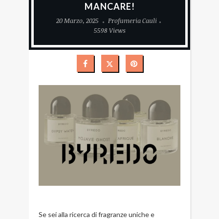
MANCARE!
20 Marzo, 2025
Profumeria Cauli
5598 Views
Se sei alla ricerca di fragranze uniche e