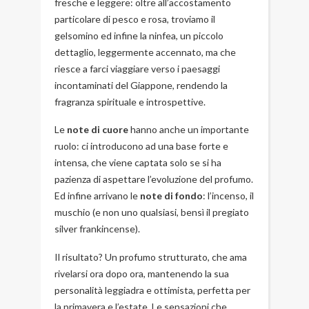
fresche e leggere: oltre all’accostamento
particolare di pesco e rosa, troviamo il
gelsomino ed infine la ninfea, un piccolo
dettaglio, leggermente accennato, ma che
riesce a farci viaggiare verso i paesaggi
incontaminati del Giappone, rendendo la
fragranza spirituale e introspettive.
Le
note di cuore
hanno anche un importante
ruolo: ci introducono ad una base forte e
intensa, che viene captata solo se si ha
pazienza di aspettare l’evoluzione del profumo.
Ed infine arrivano le
note di fondo
: l’incenso, il
muschio (e non uno qualsiasi, bensì il pregiato
silver frankincense).
Il risultato? Un profumo strutturato, che ama
rivelarsi ora dopo ora, mantenendo la sua
personalità leggiadra e ottimista, perfetta per
la primavera e l’estate. Le sensazioni che