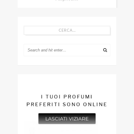
CERCA…