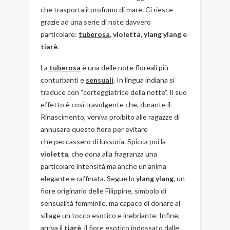
che trasporta il profumo di mare. Ci riesce
grazie ad una serie di note davvero
particolare:
tuberosa
, violetta, ylang ylang e
tiarè
.
La
tuberosa
è una delle note floreali più
conturbanti e
sensuali
. In lingua indiana si
traduce con “corteggiatrice della notte”. Il suo
effetto è così travolgente che, durante il
Rinascimento, veniva proibito alle ragazze di
annusare questo fiore per evitare
che peccassero di lussuria. Spicca poi la
violetta
, che dona alla fragranza una
particolare intensità ma anche un’anima
elegante e raffinata. Segue lo
ylang ylang
, un
fiore originario delle Filippine, simbolo di
sensualità femminile, ma capace di donare al
sillage un tocco esotico e inebriante. Infine,
arriva il
tiarè
, il fiore esotico indossato dalle