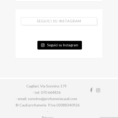
SEGUICI SU INSTAGRAM
Seguici su Instagram
Cagliari, Via Sonnino 179
- tel: 070 664826
- email: sonnino@profumeriacauli.com
© Cauli profumeria P.Iva 03088340926
-
Privacy